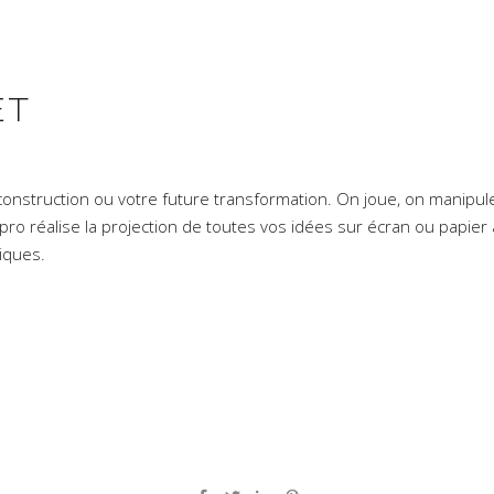
ET
 construction ou votre future transformation. On joue, on manipule,
ro réalise la projection de toutes vos idées sur écran ou papier a
iques.